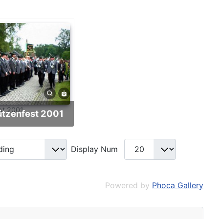
st 2001
ützenfest 2001
Display Num
Powered by
Phoca Gallery